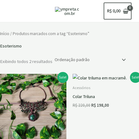
Ir
R$
0,00
para
o
conteúdo
Início
/ Produtos marcados com a tag “Esoterismo”
Esoterismo
Exibindo todos 2 resultados
Sale!
Sale
Acessórios
Colar Triluna
R$
220,00
R$
198,00