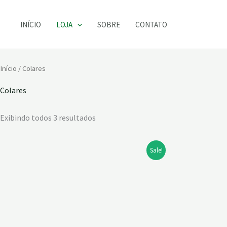
Ir
para
INÍCIO
LOJA
SOBRE
CONTATO
o
conteúdo
Início
/ Colares
Colares
Exibindo todos 3 resultados
Sale!