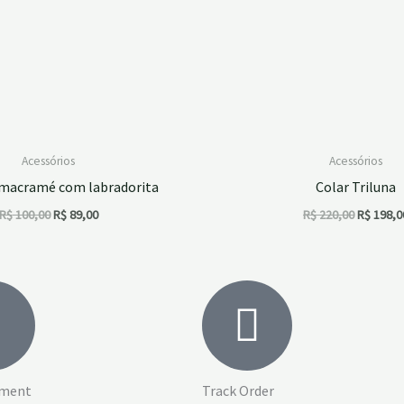
Acessórios
Acessórios
 macramé com labradorita
Colar Triluna
R$
100,00
R$
89,00
R$
220,00
R$
198,0
yment
Track Order